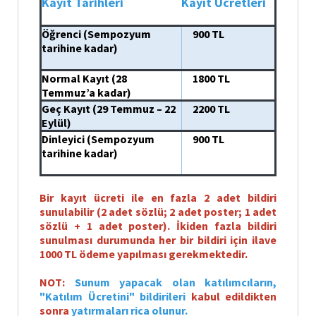
Kayıt Tarihleri
Kayıt Ücretleri
Öğrenci (Sempozyum
900 TL
tarihine kadar)
Normal Kayıt (28
1800 TL
Temmuz’a kadar)
Geç Kayıt (29 Temmuz – 22
2200 TL
Eylül)
Dinleyici (Sempozyum
900 TL
tarihine kadar)
Bir kayıt ücreti ile en fazla 2 adet bildiri
sunulabilir (2 adet sözlü; 2 adet poster; 1 adet
sözlü + 1 adet poster). İkiden fazla bildiri
sunulması durumunda her bir bildiri için ilave
1000 TL ödeme yapılması gerekmektedir.
NOT:
Sunum yapacak olan katılımcıların,
"Katılım Ücretini" bildirileri
kabul edildikten
sonra
yatırmaları rica olunur.