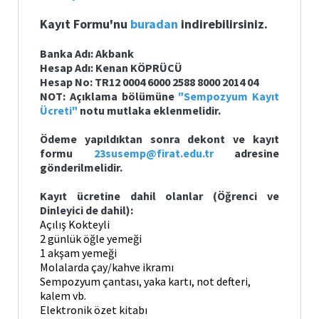
Kayıt Formu'nu
buradan
indirebilirsiniz.
Banka Adı: Akbank
Hesap Adı: Kenan KÖPRÜCÜ
Hesap No: TR12 0004 6000 2588 8000 2014 04
NOT: Açıklama bölümüne
"Sempozyum Kayıt
Ücreti"
notu mutlaka eklenmelidir.
Ödeme yapıldıktan sonra dekont ve kayıt
formu
23susemp@firat.edu.tr
adresine
gönderilmelidir.
Kayıt ücretine dahil olanlar (Öğrenci ve
Dinleyici de dahil):
Açılış Kokteyli
2 günlük öğle yemeği
1 akşam yemeği
Molalarda çay/kahve ikramı
Sempozyum çantası, y
aka kartı, not defteri,
kalem vb.
Elektronik özet kitabı