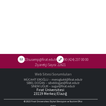
23susemp@firat.edu.tr
90 (424) 237 00 00
Ziyaretçi Sayısı:
22621
Web Sitesi Sorumluları
MÜCAHİT EROĞLU --
meroglu44@firat.edu.tr
SİBEL DOĞAN --
sibeldogan@firat.edu.tr
SİNEM UĞUR --
sugur@firat.edu.tr
Fırat Üniversitesi
23119 Merkez/Elazığ
© 2023
Fırat Üniversitesi Dijital Dönüşüm ve Yazılım Ofisi